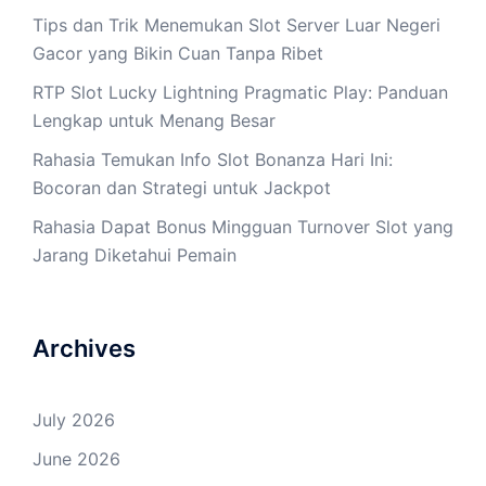
Tips dan Trik Menemukan Slot Server Luar Negeri
Gacor yang Bikin Cuan Tanpa Ribet
RTP Slot Lucky Lightning Pragmatic Play: Panduan
Lengkap untuk Menang Besar
Rahasia Temukan Info Slot Bonanza Hari Ini:
Bocoran dan Strategi untuk Jackpot
Rahasia Dapat Bonus Mingguan Turnover Slot yang
Jarang Diketahui Pemain
Archives
July 2026
June 2026