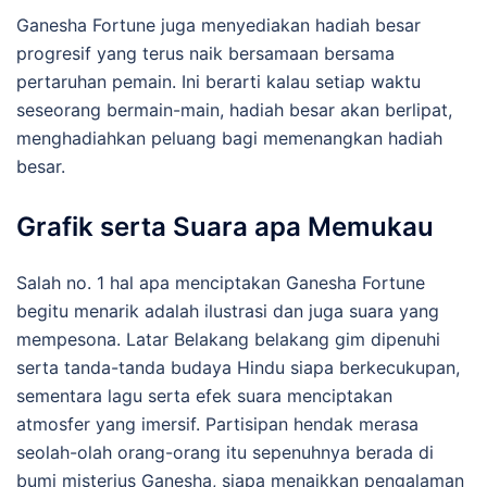
Ganesha Fortune juga menyediakan hadiah besar
progresif yang terus naik bersamaan bersama
pertaruhan pemain. Ini berarti kalau setiap waktu
seseorang bermain-main, hadiah besar akan berlipat,
menghadiahkan peluang bagi memenangkan hadiah
besar.
Grafik serta Suara apa Memukau
Salah no. 1 hal apa menciptakan Ganesha Fortune
begitu menarik adalah ilustrasi dan juga suara yang
mempesona. Latar Belakang belakang gim dipenuhi
serta tanda-tanda budaya Hindu siapa berkecukupan,
sementara lagu serta efek suara menciptakan
atmosfer yang imersif. Partisipan hendak merasa
seolah-olah orang-orang itu sepenuhnya berada di
bumi misterius Ganesha, siapa menaikkan pengalaman