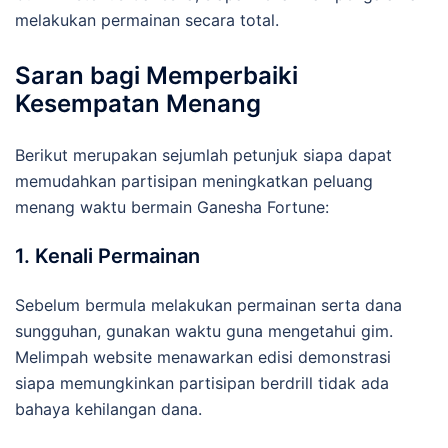
melakukan permainan secara total.
Saran bagi Memperbaiki
Kesempatan Menang
Berikut merupakan sejumlah petunjuk siapa dapat
memudahkan partisipan meningkatkan peluang
menang waktu bermain Ganesha Fortune:
1. Kenali Permainan
Sebelum bermula melakukan permainan serta dana
sungguhan, gunakan waktu guna mengetahui gim.
Melimpah website menawarkan edisi demonstrasi
siapa memungkinkan partisipan berdrill tidak ada
bahaya kehilangan dana.