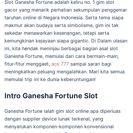
Slot Ganesha Fortune adalah keliru no. 1 gim slot
gacor yang menarik perhatian sekumpulan penggemar
taruhan online di Negara Indonesia. Serta tema siapa
makmur akan budaya serta simbolisme, gim ini tak
sekedar menawarkan kesenangan, tetapi serta
kemungkinan kejayaan siapa gigantic. Di Dalam ulasan
ini, kita hendak meninjau berbagai bagian asal slot
Ganesha Fortune, memulai dari cara bermain-main,
fitur-fitur menggaet,
ace 777
sampai saran bagi
meningkatkan peluang mengalahkan. Mari kita semua
memulai trip ini ke dunia keberuntungan!
Intro Ganesha Fortune Slot
Ganesha Fortune ialah gim slot online apa diperluas
dengan supplier device lunak terkenal, yang
menyatukan komponen-komponen konvensional