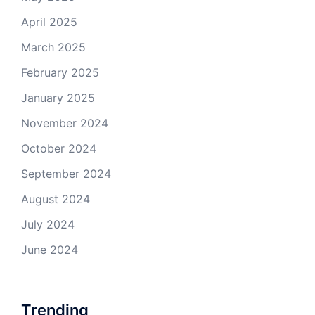
April 2025
March 2025
February 2025
January 2025
November 2024
October 2024
September 2024
August 2024
July 2024
June 2024
Trending