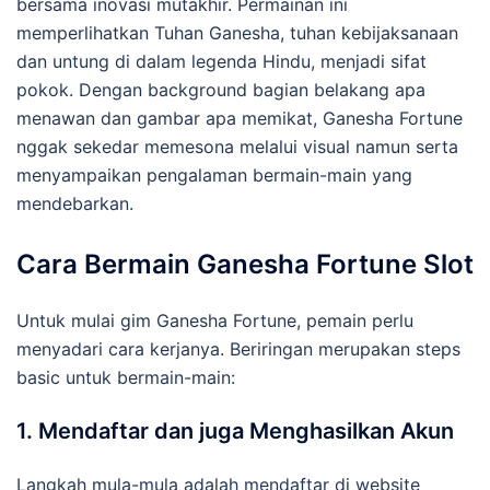
bersama inovasi mutakhir. Permainan ini
memperlihatkan Tuhan Ganesha, tuhan kebijaksanaan
dan untung di dalam legenda Hindu, menjadi sifat
pokok. Dengan background bagian belakang apa
menawan dan gambar apa memikat, Ganesha Fortune
nggak sekedar memesona melalui visual namun serta
menyampaikan pengalaman bermain-main yang
mendebarkan.
Cara Bermain Ganesha Fortune Slot
Untuk mulai gim Ganesha Fortune, pemain perlu
menyadari cara kerjanya. Beriringan merupakan steps
basic untuk bermain-main:
1. Mendaftar dan juga Menghasilkan Akun
Langkah mula-mula adalah mendaftar di website