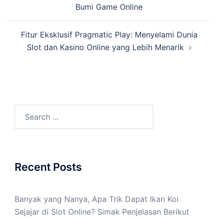
Bumi Game Online
Fitur Eksklusif Pragmatic Play: Menyelami Dunia
Slot dan Kasino Online yang Lebih Menarik
Search
for:
Recent Posts
Banyak yang Nanya, Apa Trik Dapat Ikan Koi
Sejajar di Slot Online? Simak Penjelasan Berikut