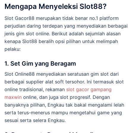
Mengapa Menyeleksi Slot88?
Slot Gacor88 merupakan tidak benar no.1 platform
perjudian daring terdepan yang menyediakan berbagai
jenis gim slot online. Berikut adalah sejumlah alasan
kenapa Slot88 beralih opsi pilihan untuk melimpah
pelaku:
1. Set Gim yang Beragam
Slot Online88 menyediakan seratusan gim slot dari
berbagai supplier alat soft tersohor. Ini termasuk slot
online tradisional, rekaman
slot gacor gampang
maxwin
online, dan juga slot progresif. Dengan
banyaknya pilihan, Engkau tak bakal mengalami lelah
serta terus-menerus mampu mengetahui game yang
sesuai serta selera Engkau.