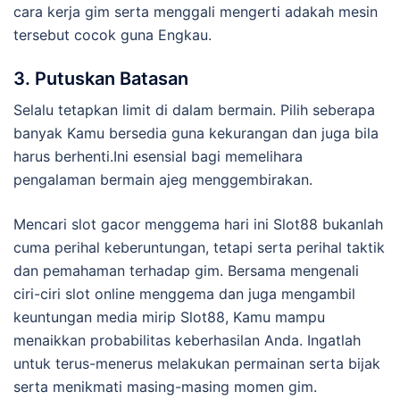
cara kerja gim serta menggali mengerti adakah mesin
tersebut cocok guna Engkau.
3. Putuskan Batasan
Selalu tetapkan limit di dalam bermain. Pilih seberapa
banyak Kamu bersedia guna kekurangan dan juga bila
harus berhenti.Ini esensial bagi memelihara
pengalaman bermain ajeg menggembirakan.
Mencari slot gacor menggema hari ini Slot88 bukanlah
cuma perihal keberuntungan, tetapi serta perihal taktik
dan pemahaman terhadap gim. Bersama mengenali
ciri-ciri slot online menggema dan juga mengambil
keuntungan media mirip Slot88, Kamu mampu
menaikkan probabilitas keberhasilan Anda. Ingatlah
untuk terus-menerus melakukan permainan serta bijak
serta menikmati masing-masing momen gim.