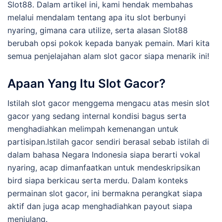
Slot88. Dalam artikel ini, kami hendak membahas
melalui mendalam tentang apa itu slot berbunyi
nyaring, gimana cara utilize, serta alasan Slot88
berubah opsi pokok kepada banyak pemain. Mari kita
semua penjelajahan alam slot gacor siapa menarik ini!
Apaan Yang Itu Slot Gacor?
Istilah slot gacor menggema mengacu atas mesin slot
gacor yang sedang internal kondisi bagus serta
menghadiahkan melimpah kemenangan untuk
partisipan.Istilah gacor sendiri berasal sebab istilah di
dalam bahasa Negara Indonesia siapa berarti vokal
nyaring, acap dimanfaatkan untuk mendeskripsikan
bird siapa berkicau serta merdu. Dalam konteks
permainan slot gacor, ini bermakna perangkat siapa
aktif dan juga acap menghadiahkan payout siapa
menjulang.