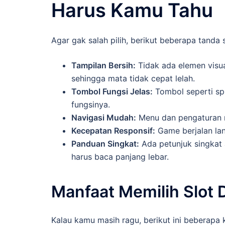
Harus Kamu Tahu
Agar gak salah pilih, berikut beberapa tanda
Tampilan Bersih:
Tidak ada elemen visua
sehingga mata tidak cepat lelah.
Tombol Fungsi Jelas:
Tombol seperti sp
fungsinya.
Navigasi Mudah:
Menu dan pengaturan mu
Kecepatan Responsif:
Game berjalan lan
Panduan Singkat:
Ada petunjuk singkat
harus baca panjang lebar.
Manfaat Memilih Slot 
Kalau kamu masih ragu, berikut ini beberapa