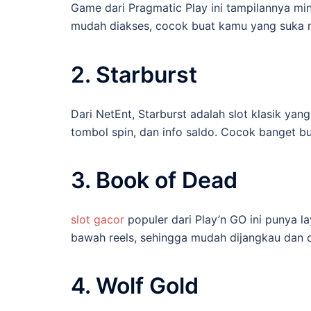
Game dari Pragmatic Play ini tampilannya min
mudah diakses, cocok buat kamu yang suka m
2. Starburst
Dari NetEnt, Starburst adalah slot klasik ya
tombol spin, dan info saldo. Cocok banget bu
3. Book of Dead
slot gacor
populer dari Play’n GO ini punya l
bawah reels, sehingga mudah dijangkau dan 
4. Wolf Gold