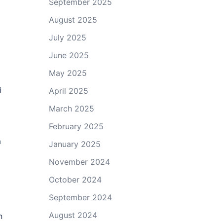
September 2025
August 2025
July 2025
June 2025
May 2025
i
April 2025
March 2025
February 2025
a
January 2025
November 2024
October 2024
September 2024
August 2024
n