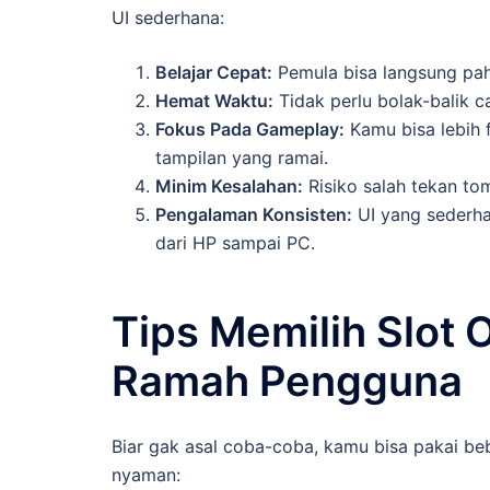
UI sederhana:
Belajar Cepat:
Pemula bisa langsung paha
Hemat Waktu:
Tidak perlu bolak-balik ca
Fokus Pada Gameplay:
Kamu bisa lebih 
tampilan yang ramai.
Minim Kesalahan:
Risiko salah tekan tomb
Pengalaman Konsisten:
UI yang sederha
dari HP sampai PC.
Tips Memilih Slot 
Ramah Pengguna
Biar gak asal coba-coba, kamu bisa pakai be
nyaman: