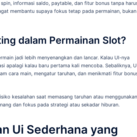
pin, informasi saldo, paytable, dan fitur bonus tanpa haru
ngat membantu supaya fokus tetap pada permainan, bukan
ting dalam Permainan Slot?
main jadi lebih menyenangkan dan lancar. Kalau UI-nya
rasi apalagi kalau baru pertama kali mencoba. Sebaliknya, U
 cara main, mengatur taruhan, dan menikmati fitur bonu
sir risiko kesalahan saat memasang taruhan atau menggunaka
enang dan fokus pada strategi atau sekadar hiburan.
gan Ui Sederhana yang