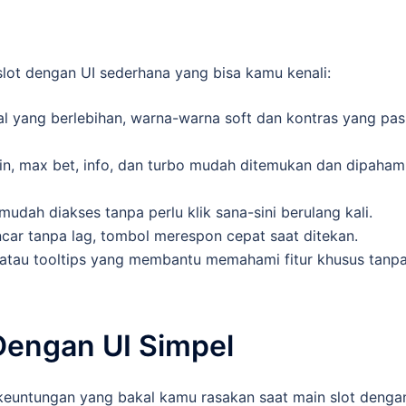
 slot dengan UI sederhana yang bisa kamu kenali:
l yang berlebihan, warna-warna soft dan kontras yang pas
in, max bet, info, dan turbo mudah ditemukan dan dipaham
dah diakses tanpa perlu klik sana-sini berulang kali.
car tanpa lag, tombol merespon cepat saat ditekan.
 atau tooltips yang membantu memahami fitur khusus tanp
Dengan UI Simpel
 keuntungan yang bakal kamu rasakan saat main slot denga