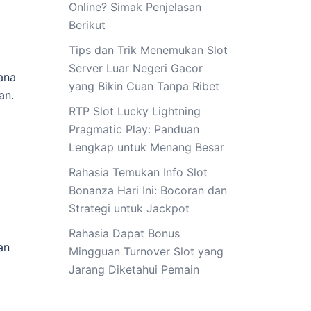
Online? Simak Penjelasan
Berikut
Tips dan Trik Menemukan Slot
Server Luar Negeri Gacor
ana
yang Bikin Cuan Tanpa Ribet
an.
RTP Slot Lucky Lightning
Pragmatic Play: Panduan
Lengkap untuk Menang Besar
Rahasia Temukan Info Slot
Bonanza Hari Ini: Bocoran dan
Strategi untuk Jackpot
Rahasia Dapat Bonus
an
Mingguan Turnover Slot yang
Jarang Diketahui Pemain