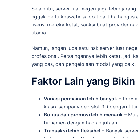
Selain itu, server luar negeri juga lebih ja
nggak perlu khawatir saldo tiba-tiba hangus 
lisensi mereka ketat, sanksi buat provider na
utama.
Namun, jangan lupa satu hal: server luar nege
profesional. Persaingannya lebih ketat, jadi 
yang pas, dan pengelolaan modal yang baik.
Faktor Lain yang Biki
Variasi permainan lebih banyak
– Provide
klasik sampai video slot 3D dengan fitu
Bonus dan promosi lebih menarik
– Mula
turnamen dengan hadiah jutaan.
Transaksi lebih fleksibel
– Banyak server