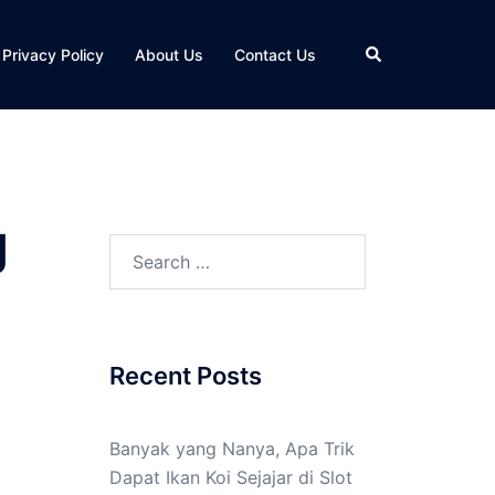
Search
Privacy Policy
About Us
Contact Us
g
Search
for:
Recent Posts
Banyak yang Nanya, Apa Trik
Dapat Ikan Koi Sejajar di Slot