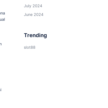
July 2024
ena
June 2024
ual
Trending
n
slot88
i