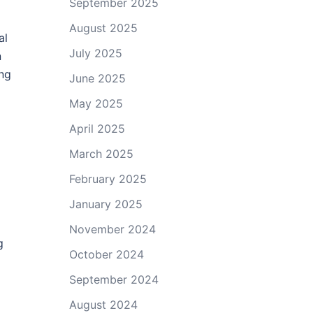
September 2025
August 2025
al
July 2025
n
ang
June 2025
May 2025
April 2025
March 2025
February 2025
January 2025
November 2024
g
October 2024
September 2024
August 2024